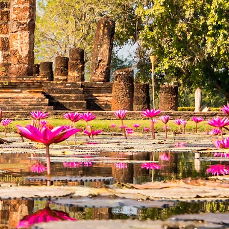
ne
t à
vements
uilibrer