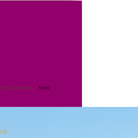
infos pratiques
More
ui