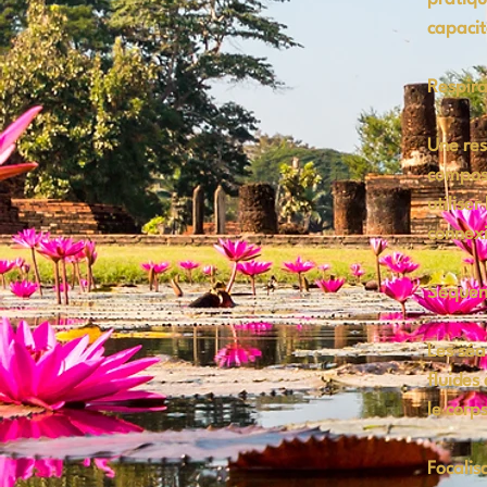
capacit
Respira
Une res
compos
utilise
connexi
Séquen
Les sé
fluides
le corps
Focalis