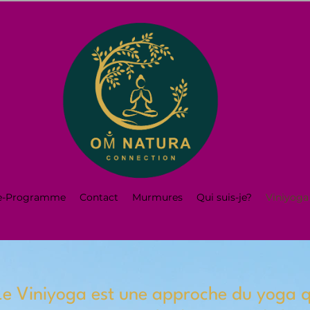
te-Programme
Contact
Murmures
Qui suis-je?
Viniyoga 
Le Viniyoga est une approche du yoga q