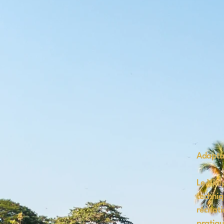
Adaptab
Le Vini
techniq
récitat
pratiqu