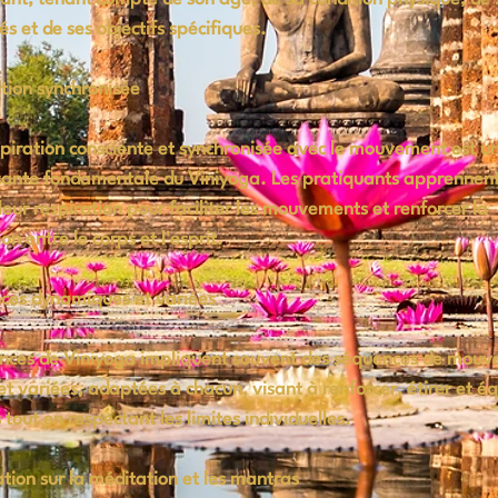
és et de ses objectifs spécifiques.
tion synchronisée
piration consciente et synchronisée avec le mouvement est u
ante fondamentale du Viniyoga. Les pratiquants apprennen
r leur respiration pour faciliter les mouvements et renforcer la
on entre le corps et l'esprit.
ces dynamiques et variées
ances de Viniyoga impliquent souvent des séquences de mou
 et variées, adaptées à chacun, visant à renforcer, étirer et éq
 tout en respectant les limites individuelles.
ation sur la méditation et les mantras