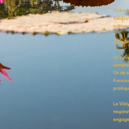
Outre l
méditat
cultive
Objecti
Le Vini
compte 
Un de s
Il enco
pratiqu
Le Vini
respira
engagem