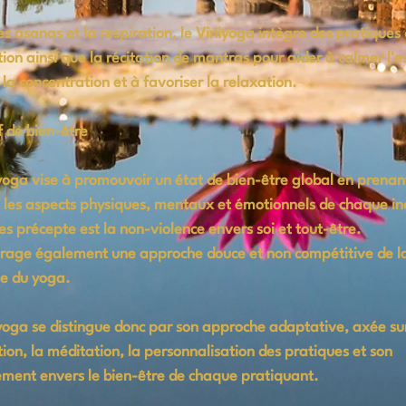
es asanas et la respiration, le Viniyoga intègre des pratiques
ion ainsi que la récitation de mantras pour aider à calmer l'es
r la concentration et à favoriser la relaxation.
f de bien-être
yoga vise à promouvoir un état de bien-être global en prenan
les aspects physiques, mentaux et émotionnels de chaque in
es précepte est la non-violence envers soi et tout-être.
urage également une approche douce et non compétitive de l
e du yoga.
yoga se distingue donc par son approche adaptative, axée sur
tion, la méditation, la personnalisation des pratiques et son
ent envers le bien-être de chaque pratiquant.