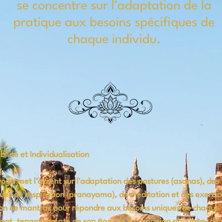
se concentre sur l'adaptation de la
pratique aux besoins spécifiques de
chaque individu.
ilité et Individualisation
yoga met l'accent sur l'adaptation des postures (asanas), des
ues de respiration (pranayama), de méditation et des exercic
ion de mantras pour répondre aux besoins uniques de chaque
ant, tenant compte de son âge, de sa condition physique, de 