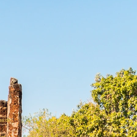
es de
ses