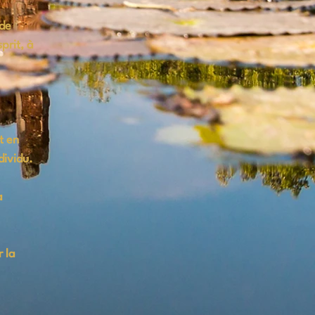
 de
prit, à
t en
dividu.
a
 la